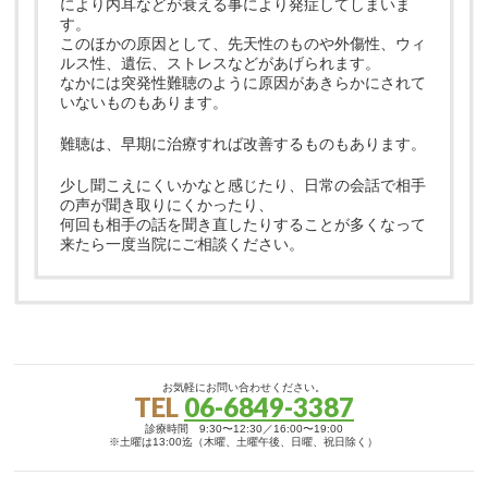
により内耳などが衰える事により発症してしまいま
す。
このほかの原因として、先天性のものや外傷性、ウィ
ルス性、遺伝、ストレスなどがあげられます。
なかには突発性難聴のように原因があきらかにされて
いないものもあります。
難聴は、早期に治療すれば改善するものもあります。
少し聞こえにくいかなと感じたり、日常の会話で相手
の声が聞き取りにくかったり、
何回も相手の話を聞き直したりすることが多くなって
来たら一度当院にご相談ください。
お気軽にお問い合わせください。
TEL
06-6849-3387
診療時間 9:30〜12:30／16:00〜19:00
※土曜は13:00迄（木曜、土曜午後、日曜、祝日除く）