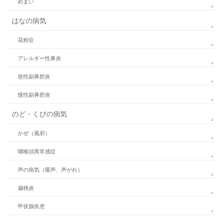
めまい
はなの病気
花粉症
アレルギー性鼻炎
急性副鼻腔炎
慢性副鼻腔炎
のど・くびの病気
かぜ（風邪）
咽喉頭異常感症
声の病気（嗄声、声がれ）
扁桃炎
甲状腺疾患