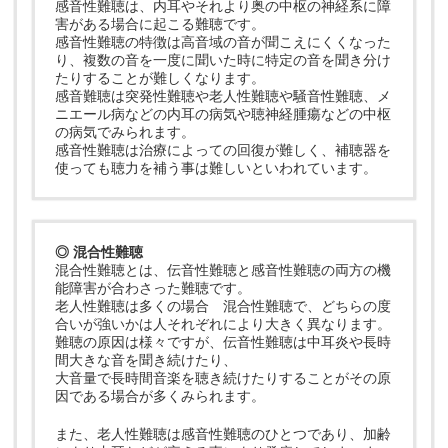
感音性難聴は、内耳やそれより奥の中枢の神経系に障
害がある場合に起こる難聴です。
感音性難聴の特徴は高音域の音が聞こえにくくなった
り、複数の音を一度に聞いた時に特定の音を聞き分け
たりすることが難しくなります。
感音難聴は突発性難聴や老人性難聴や騒音性難聴、メ
ニエール病などの内耳の病気や聴神経腫瘍などの中枢
の病気でみられます。
感音性難聴は治療によっての回復が難しく、補聴器を
使っても聴力を補う事は難しいといわれています。
◎ 混合性難聴
混合性難聴とは、伝音性難聴と感音性難聴の両方の機
能障害が合わさった難聴です。
老人性難聴は多くの場合 混合性難聴で、どちらの度
合いが強いかは人それぞれにより大きく異なります。
難聴の原因は様々ですが、伝音性難聴は中耳炎や長時
間大きな音を聞き続けたり、
大音量で長時間音楽を聴き続けたりすることがその原
因である場合が多くみられます。
また、老人性難聴は感音性難聴のひとつであり、加齢