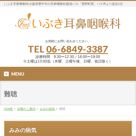
いぶき耳鼻咽喉科|大阪府豊中市の耳鼻咽喉科|阪急バス「熊野町西」バス停より徒歩1分
お気軽にお問い合わせください。
TEL
06-6849-3387
診療時間 9:30〜12:30／16:00〜19:00
※土曜は13:00迄（木曜、土曜午後、日曜、祝日除く）
MENU
難聴
HOME
»
診療のご案内
»
みみの病気
»
難聴
みみの病気