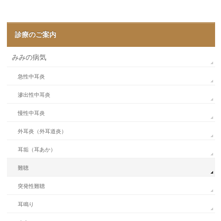
診療のご案内
みみの病気
急性中耳炎
滲出性中耳炎
慢性中耳炎
外耳炎（外耳道炎）
耳垢（耳あか）
難聴
突発性難聴
耳鳴り